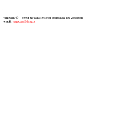
©
vergessen
_ verein zur künstlerischen erforschung des vergessens
e-mail:
vergessen@thing.at