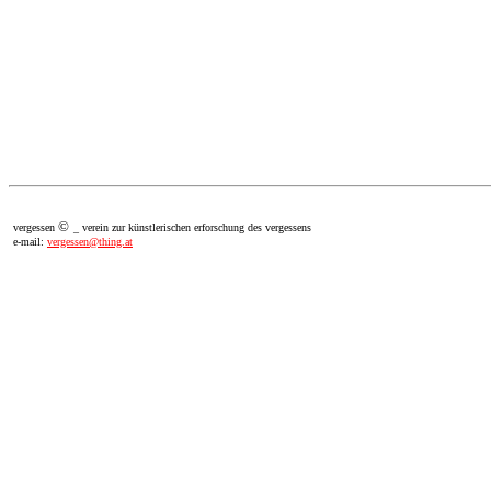
©
vergessen
_ verein zur künstlerischen erforschung des vergessens
e-mail:
vergessen@thing.at