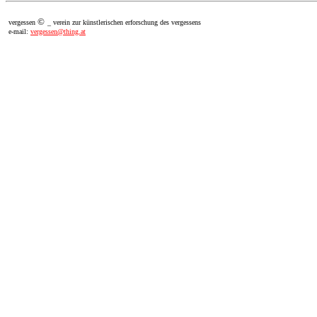
©
vergessen
_ verein zur künstlerischen erforschung des vergessens
e-mail:
vergessen@thing.at